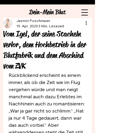
Dein-Mein Blut
Jasmin Poschmaier
15. Apr. 2023
3 Min. Lesezeit
Vom Igel, der seine Stacheln
verlor, dem Hochbetrieb in der
Blutfabrik und dem Abschied
vom ZVK
Rückblickend erscheint es einem 
immer, als ob die Zeit wie im Flug 
vergehen würde und man neigt 
manchmal auch dazu Erlebtes im 
Nachhinein auch zu romantisieren: 
„War ja gar nicht so schlimm.“ „Hat 
ja nur 4 Tage gedauert, dann war 
das auch vorbei.“ Aber 
währenddessen steht die Zeit still 