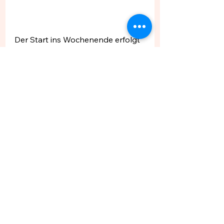
Der Start ins Wochenende erfolgt 
also mit kleinen Abschieden von 
Haaren und Katheterschlauch, 
aber auch einer neuen 
Regenerationsära mit neuen 
eigenen Blutzellen. Ich blicke auf 
den Berggipfel vor mir: die 
Genesung bzw. die 
Stammzellentransplantation, die 
mir eine vollständige Heilung 
ermöglichen kann. Es ist noch ein 
weiter Weg, aber ich fühle mich 
wieder voll neuer Energie, die mich 
wieder ein Stück weitertragen 
kann.